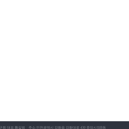
 대표:황길범 주소:인천광역시 강화읍 강화대로 430 중앙시장B동