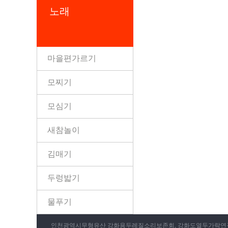
노래
마을편가르기
모찌기
모심기
새참놀이
김매기
두렁밟기
물푸기
인천광역시무형유산 강화용두레질소리보존회, 강화도열두가락연구회