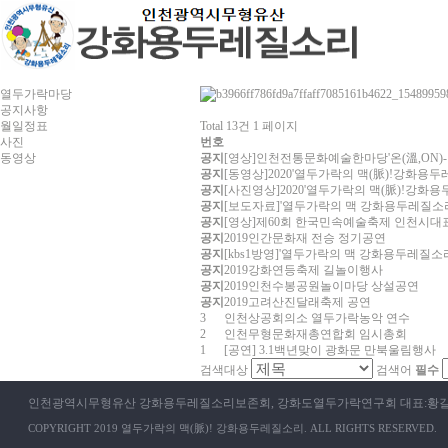
열두가락마당
공지사항
월일정표
Total 13건
1 페이지
사진
번호
동영상
공지
[영상]인천전통문화예술한마당'온(溫,ON)
공지
[동영상]2020'열두가락의 맥(脈)!강화용
공지
[사진영상]2020'열두가락의 맥(脈)!강
공지
[보도자료]'열두가락의 맥 강화용두레질
공지
[영상]제60회 한국민속예술축제 인천시대표(
공지
2019인간문화재 전승 정기공연
공지
[kbs1방영]'열두가락의 맥 강화용두레질소
공지
2019강화연등축제 길놀이행사
공지
2019인천수봉공원놀이마당 상설공연
공지
2019고려산진달래축제 공연
3
인천상공회의소 열두가락농악 연수
2
인천무형문화재총연합회 임시총회
1
[공연] 3.1백년맞이 광화문 만북울림행사
검색대상
검색어
필수
인천광역시무형유산 강화용두레질소리보존회, 강화도열두가락연구회 대표:황길범
COPYRIGHT 2019 열두가락의 맥(脈)! 강화용두레질소리. ALL RIGHTS RESERVED.