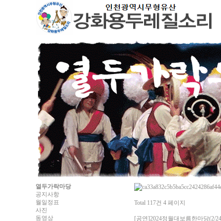
열두가락마당
공지사항
월일정표
Total 117건
4 페이지
사진
동영상
[공연]2024정월대보름한마당(2/24