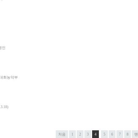
명인
대회농악부
.18)
처음
1
2
3
4
5
6
7
8
맨