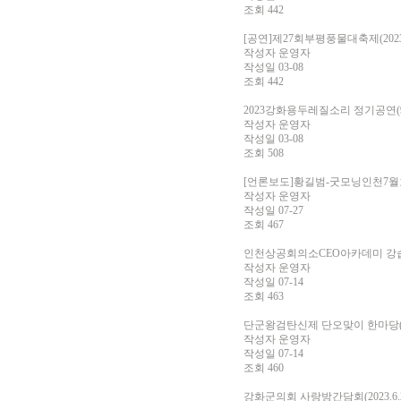
조회
442
[공연]제27회부평풍물대축제(2023.9
작성자
운영자
작성일
03-08
조회
442
2023강화용두레질소리 정기공연(9/
작성자
운영자
작성일
03-08
조회
508
[언론보도]황길범-굿모닝인천7월
작성자
운영자
작성일
07-27
조회
467
인천상공회의소CEO아카데미 강습(20
작성자
운영자
작성일
07-14
조회
463
단군왕검탄신제 단오맞이 한마당(202
작성자
운영자
작성일
07-14
조회
460
강화군의회 사랑방간담회(2023.6.