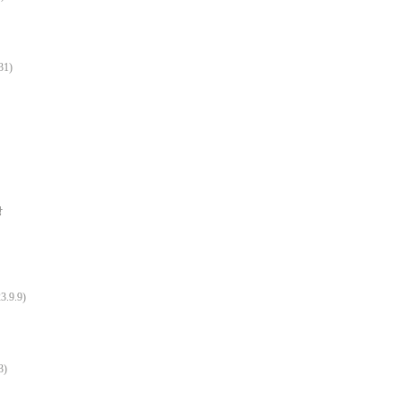
1)
당
9.9)
)