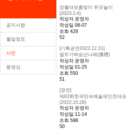
정월대보름맞이 취굿놀이
(2023.2.4)
작성자
운영자
공지사항
작성일
06-07
조회
428
52
월일정표
[기획공연2022.12.31]
사진
열두가락송년나례(儺禮)
작성자
운영자
동영상
작성일
01-25
조회
550
51
[경연]
제63회한국민속예술제인천대표
(2022.10.28)
작성자
운영자
작성일
11-14
조회
598
50