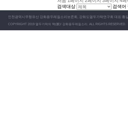
처음
1
페이지
2
페이지
3
페이지
4
페
검색대상
검색어
인천광역시무형유산 강화용두레질소리보존회, 강화도열두가락연구회 대표:황길범
COPYRIGHT 2019 열두가락의 맥(脈)! 강화용두레질소리. ALL RIGHTS RESERVED.