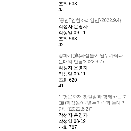
조회
638
43
[공연]'인천소리열전'{2022.9.4}
작성자
운영자
작성일
09-11
조회
583
42
강화기(旗)파접놀이'열두가락과
돈대의 만남'2022.8.27
작성자
운영자
작성일
09-11
조회
620
41
무형문화재 황길범과 함께하는-기
(旗)파접놀이-'열두가락과 돈대의
만남'(2022.8.27)
작성자
운영자
작성일
08-19
조회
707